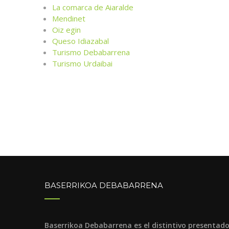
La comarca de Aiaralde
Mendinet
Oiz egin
Queso Idiazabal
Turismo Debabarrena
Turismo Urdaibai
BASERRIKOA DEBABARRENA
Baserrikoa Debabarrena es el distintivo presentad