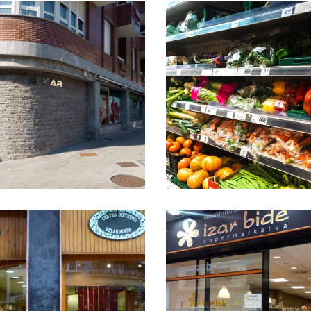
AR AUTOSERBITZUAK
EROSKI GOIKOA
Eroski Goikoa