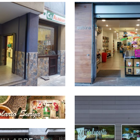
ILA FRUTADENDA
Panadei Berri
Mila Frutadenda
Potero
Sabina
Surya