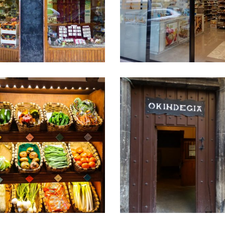
Itxesi
Izar bide