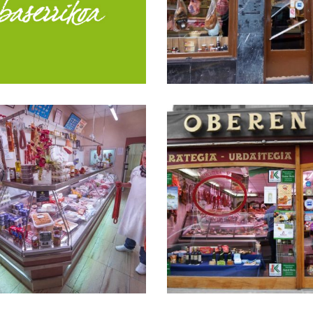
ZABALAGA HARATEGIA
Artamendi harateg
Arrizabalaga harategia
Carnicería Iñarra
Carnicería Obere