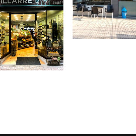
TXALAPARTA
Txalaparta
ILLARRE EKODENDA
Txilarre ekodenda