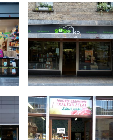
Panadería Isasi
SASOIKO
SASOIKO