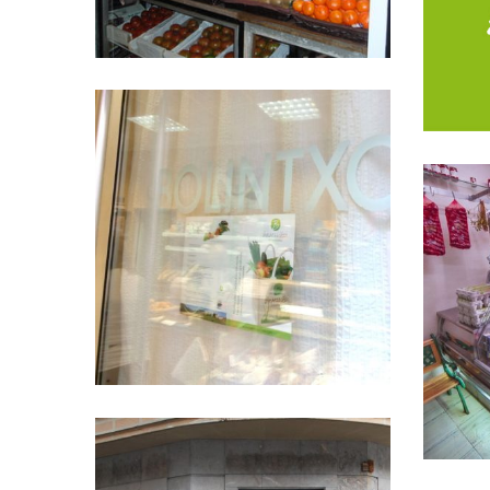
Amaia Frutadenda
ARRI
Bolintxo