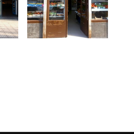
Txaltxa-zelai