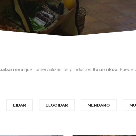
babarrena
que comercializan los productos
Baserrikoa
. Puede v
EIBAR
ELGOIBAR
MENDARO
MU