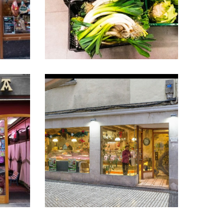
ia
BEHEKO EROSKI
Beheko Eroski
na
Carnicería Otzarreta