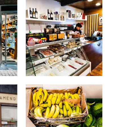
IA
ALKOLEA
Alkolea