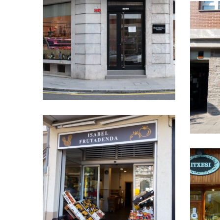
Carnicería Rezola
ELK