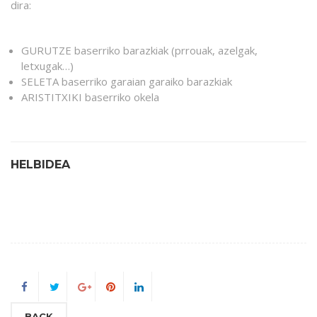
dira:
GURUTZE baserriko barazkiak (prrouak, azelgak,
letxugak…)
SELETA baserriko garaian garaiko barazkiak
ARISTITXIKI baserriko okela
HELBIDEA
BACK