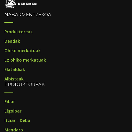
NABARMENTZEKOA
Produktoreak
Dendak
Ohiko merkatuak
Ez ohiko merkatuak
Ekitaldiak
Albisteak
PRODUKTOREAK
Eibar
Elgoibar
Itziar - Deba
Mendaro