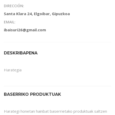
DIRECCIÓN:
Santa Klara 24, Elgoibar, Gipuzkoa
EMAIL:
ibaisuri26@gmail.com
DESKRIBAPENA
Harategia
BASERRIKO PRODUKTUAK
Harategi honetan hainbat baserrietako produktuak saltzen