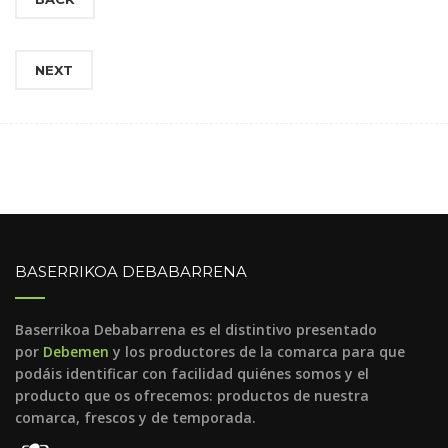
NEXT
BASERRIKOA DEBABARRENA
Baserrikoa Debabarrena es el distintivo presentado
por
Debemen
y los productores de la comarca para que
podáis identificar con facilidad quiénes somos y el
producto que os ofrecemos: productos de nuestra
comarca, frescos y de temporada.