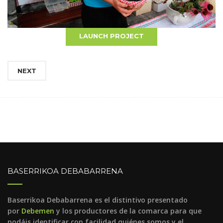
BACK
LAUNCH PROJECT
NEXT
BASERRIKOA DEBABARRENA
Baserrikoa Debabarrena es el distintivo presentado
por
Debemen
y los productores de la comarca para que
podáis identificar con facilidad quiénes somos y el