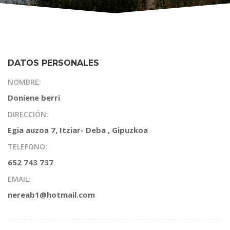
DATOS PERSONALES
NOMBRE:
Doniene berri
DIRECCIÓN:
Egia auzoa 7, Itziar- Deba , Gipuzkoa
TELEFONO:
652 743 737
EMAIL:
nereab1@hotmail.com