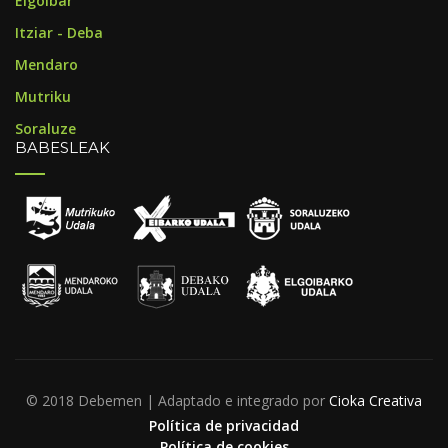
Elgoibar
Itziar - Deba
Mendaro
Mutriku
Soraluze
BABESLEAK
© 2018 Debemen | Adaptado e integrado por
Cioka Creativa
Política de privacidad
Política de cookies