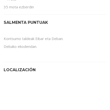
35 mota ezberdin
SALMENTA PUNTUAK
Kontsumo taldeak Eibar eta Deban.
Debako ekodendan.
LOCALIZACIÓN