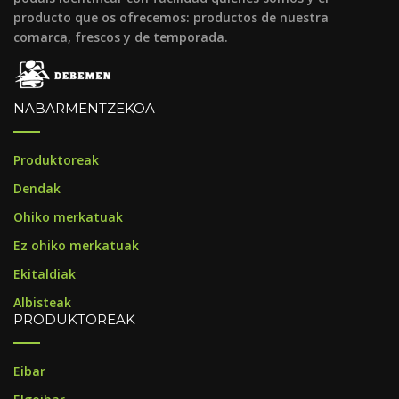
producto que os ofrecemos: productos de nuestra
comarca, frescos y de temporada.
NABARMENTZEKOA
Produktoreak
Dendak
Ohiko merkatuak
Ez ohiko merkatuak
Ekitaldiak
Albisteak
PRODUKTOREAK
Eibar