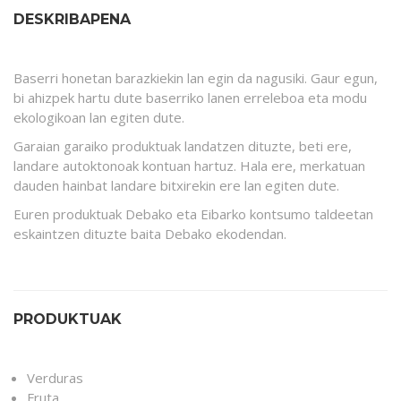
DESKRIBAPENA
Baserri honetan barazkiekin lan egin da nagusiki. Gaur egun,
bi ahizpek hartu dute baserriko lanen erreleboa eta modu
ekologikoan lan egiten dute.
Garaian garaiko produktuak landatzen dituzte, beti ere,
landare autoktonoak kontuan hartuz. Hala ere, merkatuan
dauden hainbat landare bitxirekin ere lan egiten dute.
Euren produktuak Debako eta Eibarko kontsumo taldeetan
eskaintzen dituzte baita Debako ekodendan.
PRODUKTUAK
Verduras
Fruta