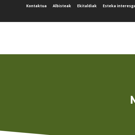
Kontaktua
Albisteak
Ekitaldiak
Esteka interesg
NUESTRO ENTORNO