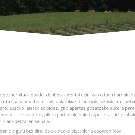
sezhornituak daude, denborak irentsi ezin izan dituen harriak et
eta sortu dituzten elizak, bolatokiak, frontoiak, lokalak, aterpetx
ro, auzoko jaietan adibidez, giro apartaz gozatzeko aukera par
omeriak, zezenketak, pilota partiduak, bolu txapelketak, idi proba
 / lankidetzaren seinale.
anle inguru bizi dira, eskualdeako biztanleria osoaren %6a.