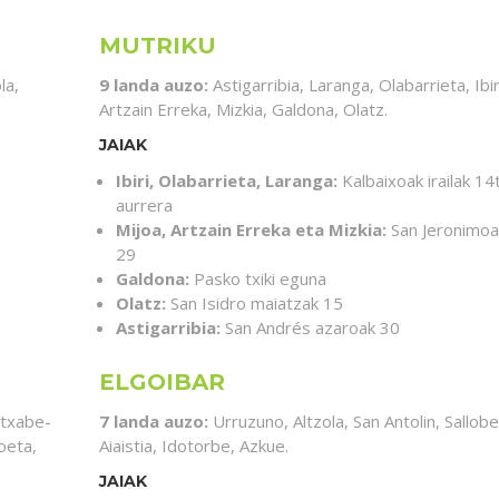
MUTRIKU
la,
9 landa auzo:
Astigarribia, Laranga, Olabarrieta, Ibir
Artzain Erreka, Mizkia, Galdona, Olatz.
JAIAK
Ibiri, Olabarrieta, Laranga:
Kalbaixoak irailak 14t
aurrera
Mijoa, Artzain Erreka eta Mizkia:
San Jeronimoak
29
Galdona:
Pasko txiki eguna
Olatz:
San Isidro maiatzak 15
Astigarribia:
San Andrés azaroak 30
ELGOIBAR
Etxabe-
7 landa auzo:
Urruzuno, Altzola, San Antolin, Sallob
oeta,
Aiaistia, Idotorbe, Azkue.
JAIAK