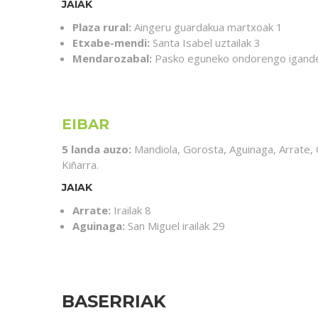
JAIAK
Plaza rural:
Aingeru guardakua martxoak 1
Etxabe-mendi:
Santa Isabel uztailak 3
Mendarozabal:
Pasko eguneko ondorengo igand
EIBAR
5 landa auzo:
Mandiola, Gorosta, Aguinaga, Arrate, 
Kiñarra.
JAIAK
Arrate:
Irailak 8
Aguinaga:
San Miguel irailak 29
BASERRIAK