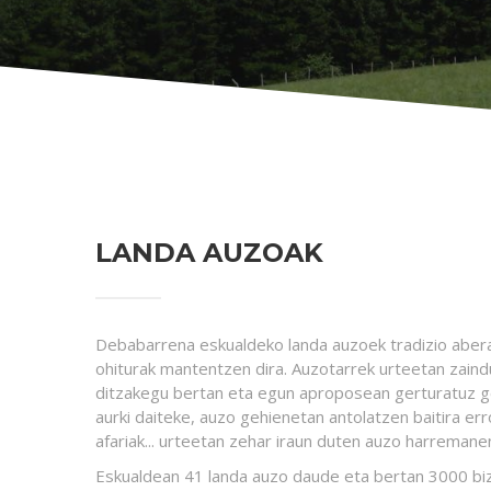
LANDA AUZOAK
Debabarrena eskualdeko landa auzoek tradizio aberat
ohiturak mantentzen dira. Auzotarrek urteetan zaindu 
ditzakegu bertan eta egun aproposean gerturatuz ge
aurki daiteke, auzo gehienetan antolatzen baitira err
afariak... urteetan zehar iraun duten auzo harremanen
Eskualdean 41 landa auzo daude eta bertan 3000 bizt