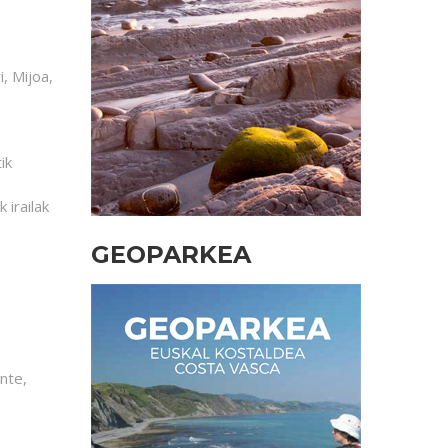
i, Mijoa,
ik
 irailak
GEOPARKEA
ente,