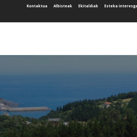
Kontaktua
Albisteak
Ekitaldiak
Esteka interesg
GURE INGURUA