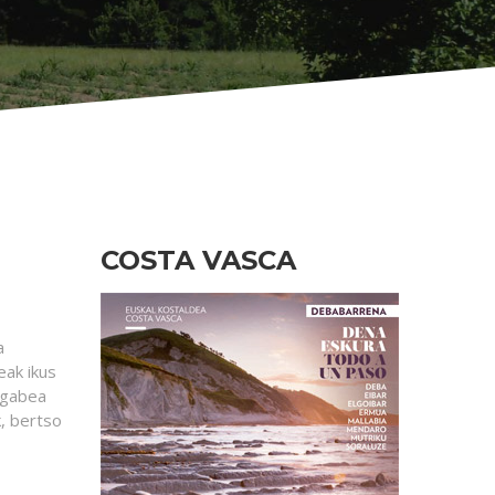
COSTA VASCA
a
eak ikus
egabea
k, bertso