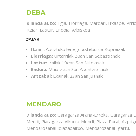
DEBA
9 landa auzo:
Egia, Elorriaga, Mardari, Itxaspe, Arrio
Itziar, Lastur, Endoia, Arbiskoa.
JAIAK
Itziar:
Abuztuko lenego asteburua Kopraixak
Elorriaga:
Urtarrilak 20an San Sebastianak
Lastur:
Irailak 10ean San Nikolasak
Endoia:
Maiatzean San Asentzio jaiak
Artzabal:
Ekainak 23an San Juanak
MENDARO
7 landa auzo:
Garagarza Arana-Erreka, Garagarza 
Mendi, Garagarza Alkorta-Mendi, Plaza Rural, Azpilig
Mendarozabal Idiazabaltxo, Mendarozabal Igartu.