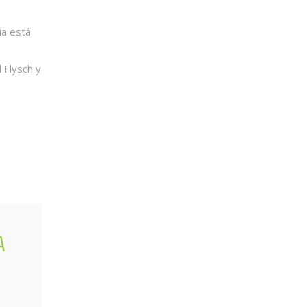
ia está
 Flysch y
A