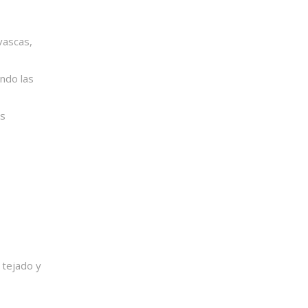
vascas,
ndo las
is
 tejado y