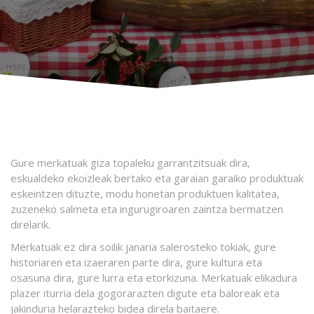
Gure merkatuak giza topaleku garrantzitsuak dira,
eskualdeko ekoizleak bertako eta garaian garaiko produktuak
eskeintzen dituzte, modu honetan produktuen kalitatea,
zuzeneko salmeta eta ingurugiroaren zaintza bermatzen
direlarik.
Merkatuak ez dira soilik janaria salerosteko tokiak, gure
historiaren eta izaeraren parte dira, gure kultura eta
osasuna dira, gure lurra eta etorkizuna. Merkatuak elikadura
plazer iturria dela gogorarazten digute eta baloreak eta
jakinduria helarazteko bidea direla baitaere.