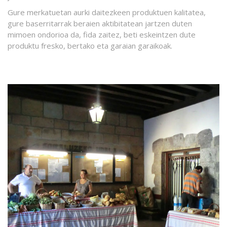
Gure merkatuetan aurki daitezkeen produktuen kalitatea,
gure baserritarrak beraien aktibitatean jartzen duten
mimoen ondorioa da, fida zaitez, beti eskeintzen dute
produktu fresko, bertako eta garaian garaikoak.