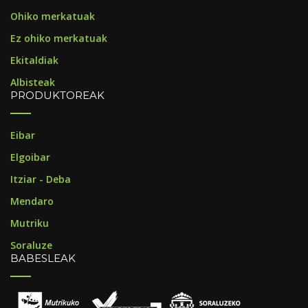
Ohiko merkatuak
Ez ohiko merkatuak
Ekitaldiak
Albisteak
PRODUKTOREAK
Eibar
Elgoibar
Itziar - Deba
Mendaro
Mutriku
Soraluze
BABESLEAK