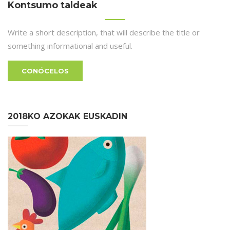
Kontsumo taldeak
Write a short description, that will describe the title or
something informational and useful.
CONÓCELOS
2018KO AZOKAK EUSKADIN