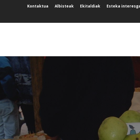
Kontaktua
Albisteak
Ekitaldiak
Esteka interesg
GURE INGURUA