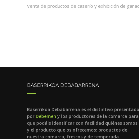
Venta de productos de caserío y exhibición de gana
BASERRIKOA DEBABARRENA
Baserrikoa Debabarrena es el distintivo presentad
por
Debemen
y los productores de la comarca para
que podáis identificar con facilidad quiénes somos
y el producto que os ofrecemos: productos de
nuestra comarca, frescos y de temporada.