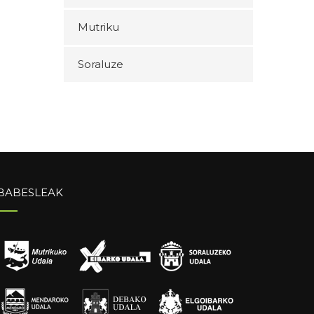
Mutriku
Soraluze
BABESLEAK