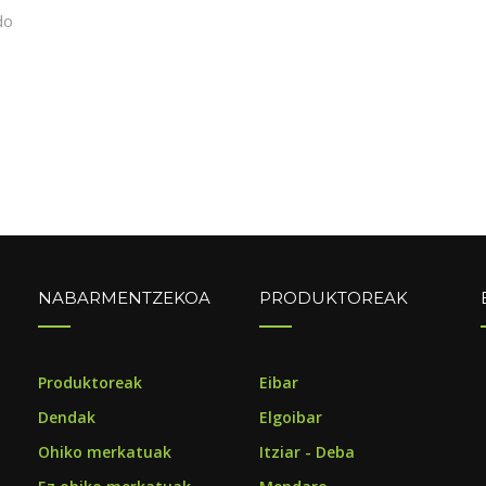
do
NABARMENTZEKOA
PRODUKTOREAK
o
Produktoreak
Eibar
Dendak
Elgoibar
Ohiko merkatuak
Itziar - Deba