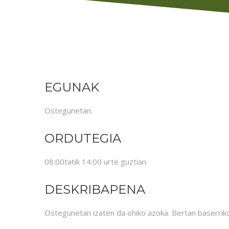
EGUNAK
Ostegunetan.
ORDUTEGIA
08:00tatik 14:00 urte guztian.
DESKRIBAPENA
Ostegunetan izaten da ohiko azoka. Bertan baserriko 