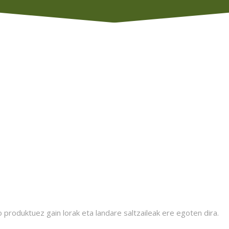
produktuez gain lorak eta landare saltzaileak ere egoten dira.