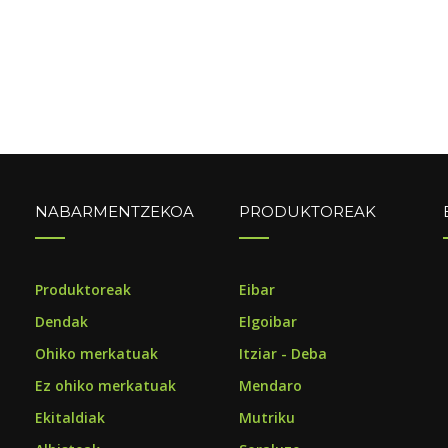
NABARMENTZEKOA
PRODUKTOREAK
o
Produktoreak
Eibar
Dendak
Elgoibar
Ohiko merkatuak
Itziar - Deba
Ez ohiko merkatuak
Mendaro
Ekitaldiak
Mutriku