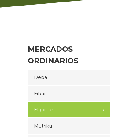
MERCADOS
ORDINARIOS
Deba
Eibar
Elgoibar
Mutriku