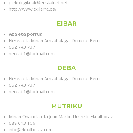
p.ekologikoak@euskalnet.net
http://www.txillarre.es/
EIBAR
Aza eta porrua
Nerea eta Mirian Arrizabalaga. Doniene Berri
652 743 737
nereab1@hotmail.com
DEBA
Nerea eta Mirian Arrizabalaga. Doniene Berri
652 743 737
nereab1@hotmail.com
MUTRIKU
Mirian Onaindia eta Juan Martin Urreizti. Ekoalboraz
688 613 156
info@ekoalboraz.com