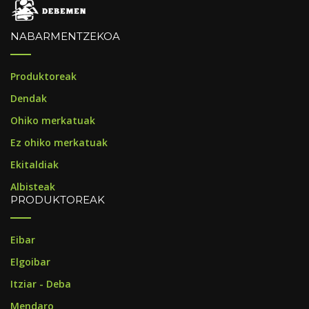
NABARMENTZEKOA
Produktoreak
Dendak
Ohiko merkatuak
Ez ohiko merkatuak
Ekitaldiak
Albisteak
PRODUKTOREAK
Eibar
Elgoibar
Itziar - Deba
Mendaro