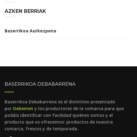
AZKEN BERRIAK
Baserrikoa Aurkezpena
BASERRIKOA DEBABARRENA
Baserrikoa Debabarrena es el distintivo presentado
por
Debemen
y los productores de la comarca para que
podáis identificar con facilidad quiénes somos y el
producto que os ofrecemos: productos de nuestra
comarca, frescos y de temporada.