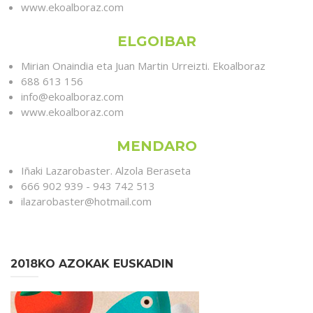
www.ekoalboraz.com
ELGOIBAR
Mirian Onaindia eta Juan Martin Urreizti. Ekoalboraz
688 613 156
info@ekoalboraz.com
www.ekoalboraz.com
MENDARO
Iñaki Lazarobaster. Alzola Beraseta
666 902 939 - 943 742 513
ilazarobaster@hotmail.com
2018KO AZOKAK EUSKADIN