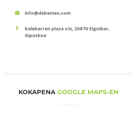
info@debemen.com
Kalebarren plaza s/n, 20870 Elgoibar,
Gipuzkoa
KOKAPENA
GOOGLE MAPS-EN