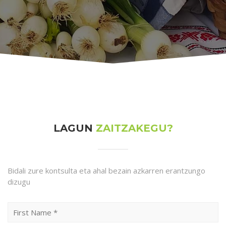
LAGUN
ZAITZAKEGU?
Bidali zure kontsulta eta ahal bezain azkarren erantzungo
dizugu