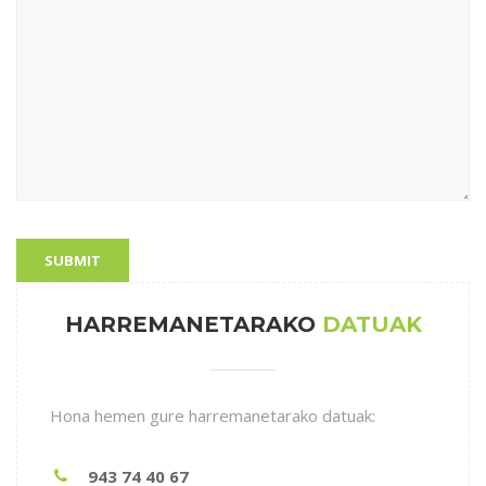
HARREMANETARAKO
DATUAK
Hona hemen gure harremanetarako datuak:
943 74 40 67