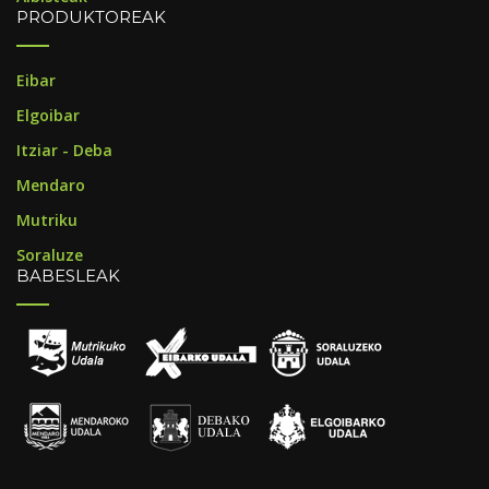
PRODUKTOREAK
Eibar
Elgoibar
Itziar - Deba
Mendaro
Mutriku
Soraluze
BABESLEAK