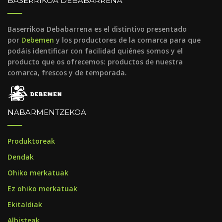
BASERRIKOA DEBABARRENA
Baserrikoa Debabarrena es el distintivo presentado
por
Debemen
y los productores de la comarca para que
podáis identificar con facilidad quiénes somos y el
producto que os ofrecemos: productos de nuestra
comarca, frescos y de temporada.
NABARMENTZEKOA
Produktoreak
Dendak
Ohiko merkatuak
Ez ohiko merkatuak
Ekitaldiak
Albisteak