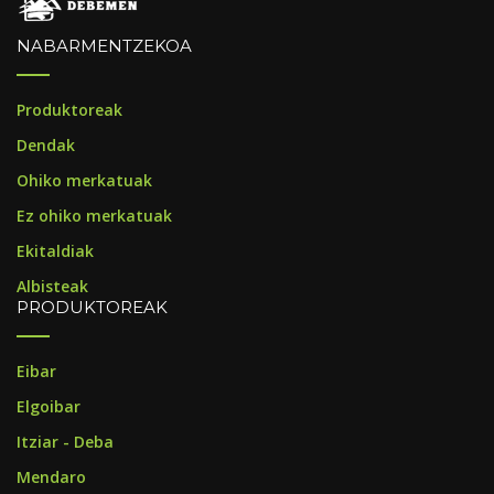
NABARMENTZEKOA
Produktoreak
Dendak
Ohiko merkatuak
Ez ohiko merkatuak
Ekitaldiak
Albisteak
PRODUKTOREAK
Eibar
Elgoibar
Itziar - Deba
Mendaro