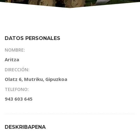
DATOS PERSONALES
NOMBRE:
Aritza
DIRECCIÓN:
Olatz 6, Mutriku, Gipuzkoa
TELEFONO:
943 603 645
DESKRIBAPENA