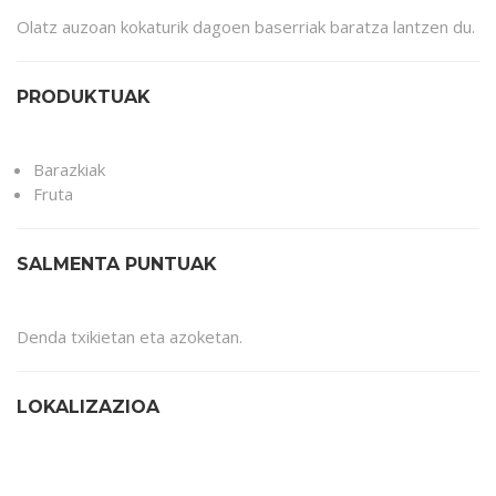
Olatz auzoan kokaturik dagoen baserriak baratza lantzen du.
PRODUKTUAK
Barazkiak
Fruta
SALMENTA PUNTUAK
Denda txikietan eta azoketan.
LOKALIZAZIOA