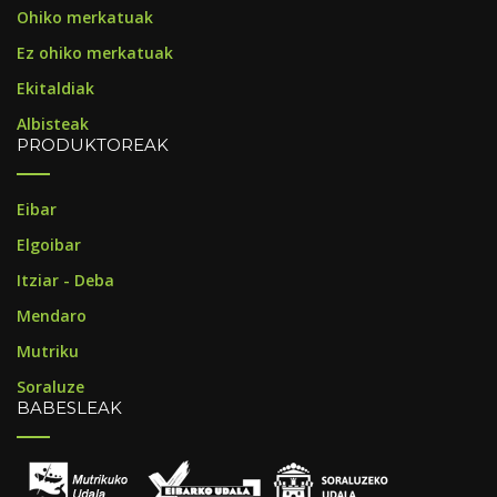
Ohiko merkatuak
Ez ohiko merkatuak
Ekitaldiak
Albisteak
PRODUKTOREAK
Eibar
Elgoibar
Itziar - Deba
Mendaro
Mutriku
Soraluze
BABESLEAK