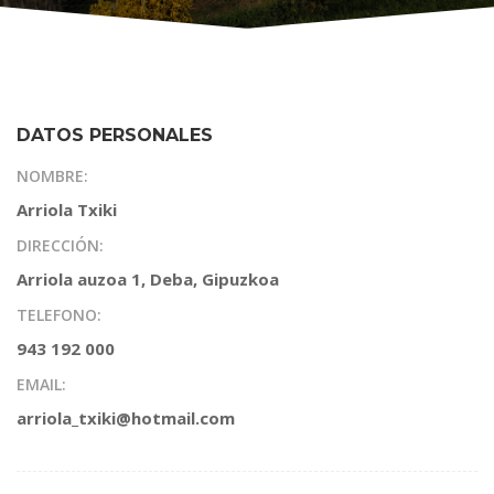
DATOS PERSONALES
NOMBRE:
Arriola Txiki
DIRECCIÓN:
Arriola auzoa 1, Deba, Gipuzkoa
TELEFONO:
943 192 000
EMAIL:
arriola_txiki@hotmail.com