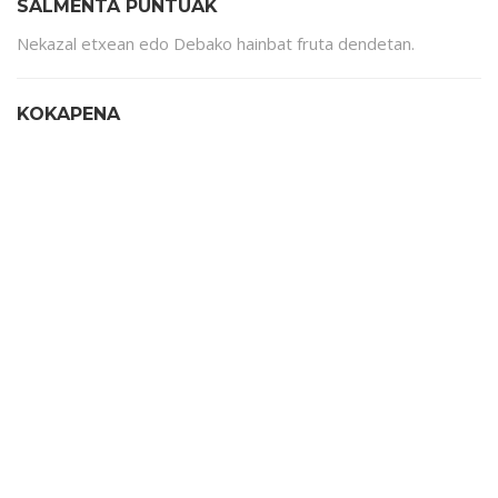
SALMENTA PUNTUAK
Nekazal etxean edo Debako hainbat fruta dendetan.
KOKAPENA