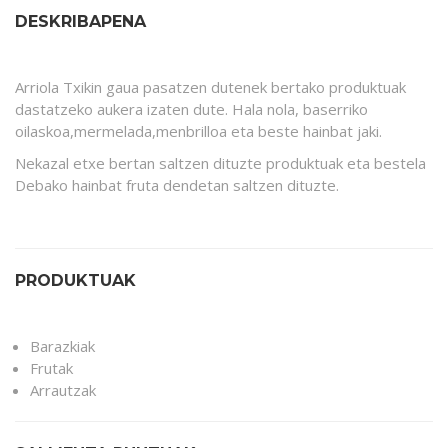
DESKRIBAPENA
Arriola Txikin gaua pasatzen dutenek bertako produktuak
dastatzeko aukera izaten dute. Hala nola, baserriko
oilaskoa,mermelada,menbrilloa eta beste hainbat jaki.
Nekazal etxe bertan saltzen dituzte produktuak eta bestela
Debako hainbat fruta dendetan saltzen dituzte.
PRODUKTUAK
Barazkiak
Frutak
Arrautzak