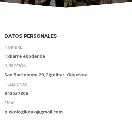
DATOS PERSONALES
NOMBRE:
Txilarre ekodenda
DIRECCIÓN:
San Bartolome 29, Elgoibar, Gipuzkoa
TELEFONO:
943537806
EMAIL:
p.ekologikoak@gmail.com