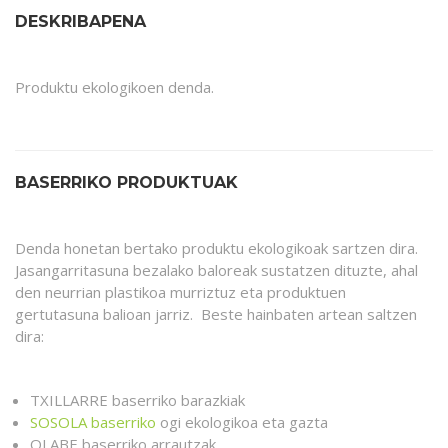
DESKRIBAPENA
Produktu ekologikoen denda.
BASERRIKO PRODUKTUAK
Denda honetan bertako produktu ekologikoak sartzen dira.
Jasangarritasuna bezalako baloreak sustatzen dituzte, ahal
den neurrian plastikoa murriztuz eta produktuen
gertutasuna balioan jarriz. Beste hainbaten artean saltzen
dira:
TXILLARRE baserriko barazkiak
SOSOLA baserriko
ogi ekologikoa eta gazta
OLABE baserriko arrautzak