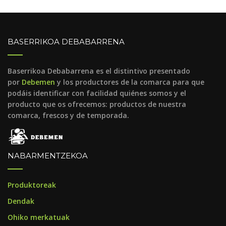
BASERRIKOA DEBABARRENA
Baserrikoa Debabarrena es el distintivo presentado
por
Debemen
y los productores de la comarca para que
podáis identificar con facilidad quiénes somos y el
producto que os ofrecemos: productos de nuestra
comarca, frescos y de temporada.
NABARMENTZEKOA
Produktoreak
Dendak
Ohiko merkatuak