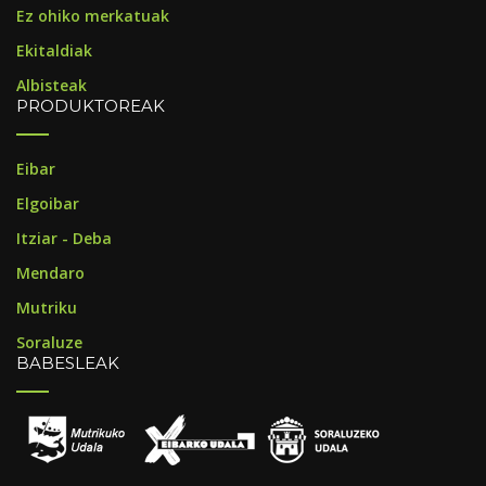
Ez ohiko merkatuak
Ekitaldiak
Albisteak
PRODUKTOREAK
Eibar
Elgoibar
Itziar - Deba
Mendaro
Mutriku
Soraluze
BABESLEAK