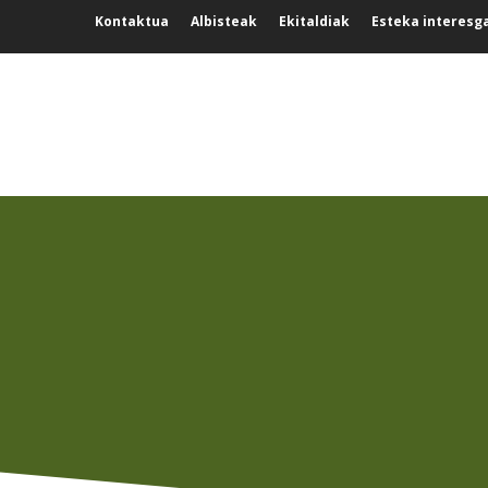
Kontaktua
Albisteak
Ekitaldiak
Esteka interesg
GURE INGURUA