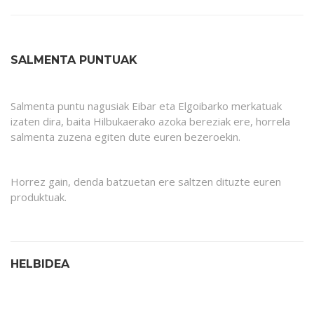
SALMENTA PUNTUAK
Salmenta puntu nagusiak Eibar eta Elgoibarko merkatuak
izaten dira, baita Hilbukaerako azoka bereziak ere, horrela
salmenta zuzena egiten dute euren bezeroekin.
Horrez gain, denda batzuetan ere saltzen dituzte euren
produktuak.
HELBIDEA