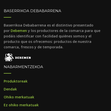
BASERRIKOA DEBABARRENA
Baserrikoa Debabarrena es el distintivo presentado
por
Debemen
y los productores de la comarca para que
podáis identificar con facilidad quiénes somos y el
producto que os ofrecemos: productos de nuestra
comarca, frescos y de temporada.
NABARMENTZEKOA
Produktoreak
Dendak
Ohiko merkatuak
Ez ohiko merkatuak