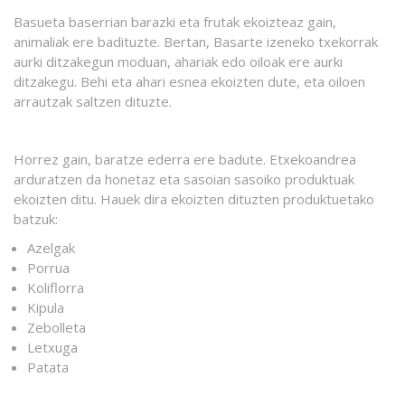
Basueta baserrian barazki eta frutak ekoizteaz gain,
animaliak ere badituzte. Bertan, Basarte izeneko txekorrak
aurki ditzakegun moduan, ahariak edo oiloak ere aurki
ditzakegu. Behi eta ahari esnea ekoizten dute, eta oiloen
arrautzak saltzen dituzte.
Horrez gain, baratze ederra ere badute. Etxekoandrea
arduratzen da honetaz eta sasoian sasoiko produktuak
ekoizten ditu. Hauek dira ekoizten dituzten produktuetako
batzuk:
Azelgak
Porrua
Koliflorra
Kipula
Zebolleta
Letxuga
Patata