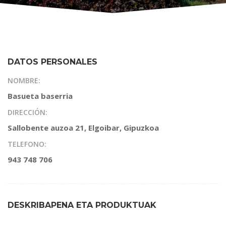
DATOS PERSONALES
NOMBRE:
Basueta baserria
DIRECCIÓN:
Sallobente auzoa 21, Elgoibar, Gipuzkoa
TELEFONO:
943 748 706
DESKRIBAPENA ETA PRODUKTUAK