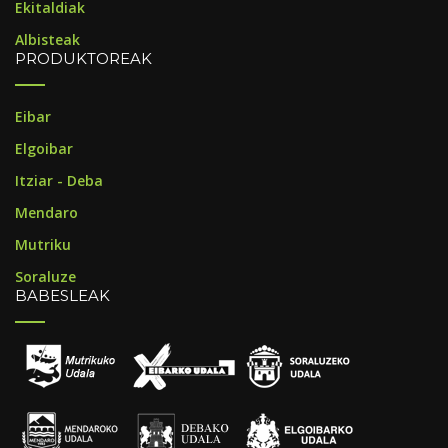
Ekitaldiak
Albisteak
PRODUKTOREAK
Eibar
Elgoibar
Itziar - Deba
Mendaro
Mutriku
Soraluze
BABESLEAK