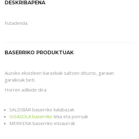
DESKRIBAPENA
Futadenda.
BASERRIKO PRODUKTUAK
Auzoko ekoizleen barazkiak saltzen dituzte, garaian
garaikoak beti.
Horren adibide dira:
SALDIBAR baserriko kalabazak
GISASOLA baserriko
leka eta porruak
MERKENA baserriko intxaurrak