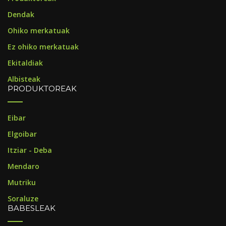
Dendak
Ohiko merkatuak
Ez ohiko merkatuak
Ekitaldiak
Albisteak
PRODUKTOREAK
Eibar
Elgoibar
Itziar - Deba
Mendaro
Mutriku
Soraluze
BABESLEAK