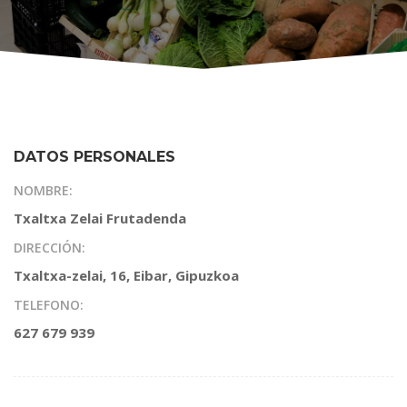
DATOS PERSONALES
NOMBRE:
Txaltxa Zelai Frutadenda
DIRECCIÓN:
Txaltxa-zelai, 16, Eibar, Gipuzkoa
TELEFONO:
627 679 939